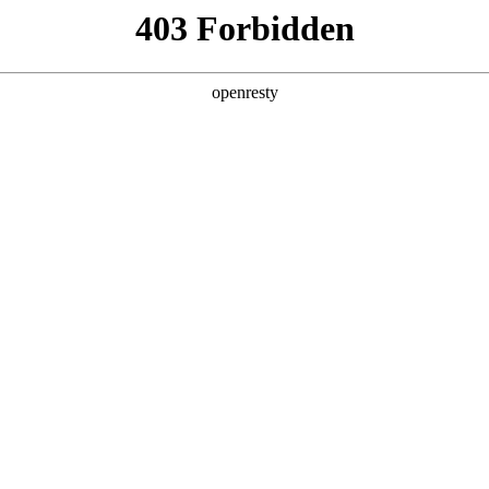
产品及服务
行业解决方案
合作伙伴
投资者关系
全球顶尖科技公司的长期深度合作，构建起覆盖企业数字化转型全产业链
完整的数字化产品技术镜像。